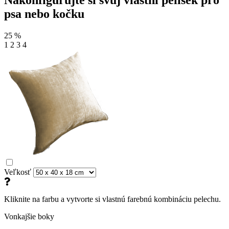
psa nebo kočku
25
%
1
2
3
4
Veľkosť
Kliknite na farbu a vytvorte si vlastnú farebnú kombináciu pelechu.
Vonkajšie boky