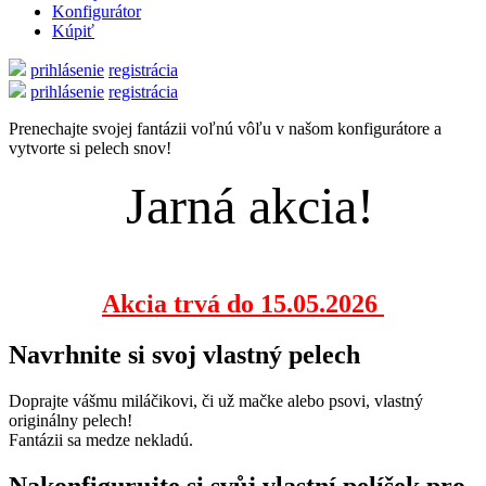
Konfigurátor
Kúpiť
prihlásenie
registrácia
prihlásenie
registrácia
Prenechajte svojej fantázii voľnú vôľu v našom konfigurátore a
vytvorte si pelech snov!
Jarná akcia!
Akcia trvá do 15.05.2026
Navrhnite si svoj vlastný pelech
Doprajte vášmu miláčikovi, či už mačke alebo psovi, vlastný
originálny pelech!
Fantázii sa medze nekladú.
Nakonfigurujte si svůj vlastní pelíšek pro