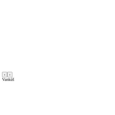
‹
›
Vankúš