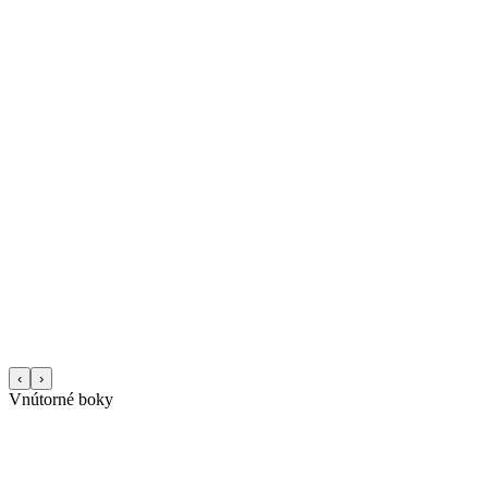
‹
›
Vnútorné boky