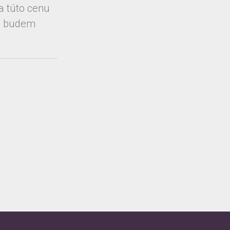
a túto cenu
ch budem