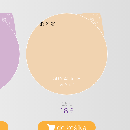
31 %
31 %
zľava
zľava
50 x 40 x 18
veľkosť
26 €
18 €
do košíka