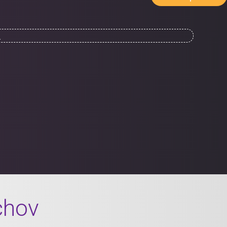
.
chov