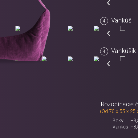
‹
Vankúš
‹
Vankúšik
‹
Rozopínacie č
(Od 70 x 55 x 25
Boky
+3,
Vankúš
+3,