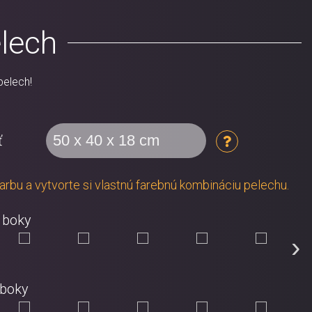
elech
pelech!
ť
 farbu a vytvorte si vlastnú farebnú kombináciu pelechu.
 boky
›
 boky