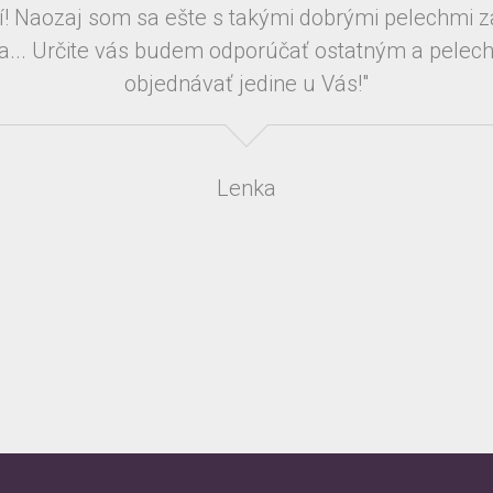
í! Naozaj som sa ešte s takými dobrými pelechmi z
la... Určite vás budem odporúčať ostatným a pele
objednávať jedine u Vás!"
Lenka