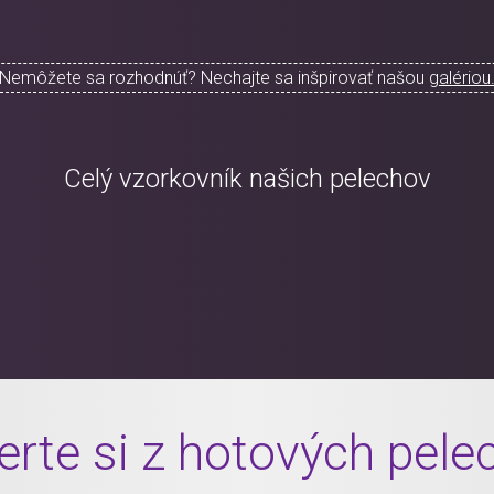
Nemôžete sa rozhodnúť? Nechajte sa inšpirovať našou
galériou
Celý vzorkovník našich pelechov
erte si z hotových pele