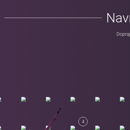
Navr
Dopraj
4