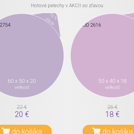
Hotové pelechy v AKCII so zľavou
10 %
zľava
60 x 50 x 20
50 x 40 x 18
veľkosť
veľkosť
22 €
26 €
20 €
18 €
do košíka
do košíka