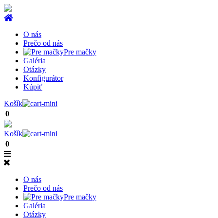
O nás
Prečo od nás
Pre mačky
Galéria
Otázky
Konfigurátor
Kúpiť
Košík
0
Košík
0
O nás
Prečo od nás
Pre mačky
Galéria
Otázky