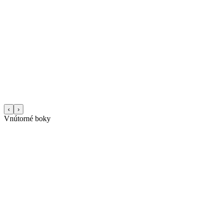
‹
›
Vnútorné boky