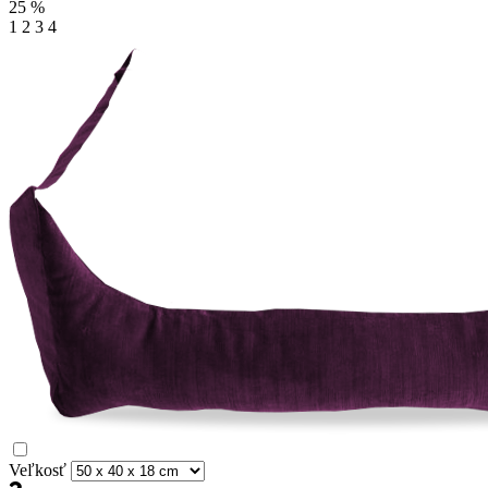
25
%
1
2
3
4
Veľkosť