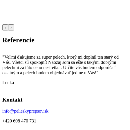
‹
›
Referencie
a
"Veľmi ďakujeme za super pelech, ktorý mi doplnil ten starý od
"
Vás. Všetci sú spokojní! Naozaj som sa ešte s takými dobrými
p
pelechmi za túto cenu nestretla... Určite vás budem odporúčať
o
ostatným a pelech budem objednávať jedine u Vás!"
k
Lenka
D
Kontakt
info@pelieskyprepsov.sk
+420 608 470 731