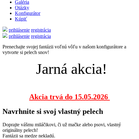
Galéria
Otázky
Konfigurátor
Kúpiť
prihlásenie
registrácia
prihlásenie
registrácia
Prenechajte svojej fantázii voľnú vôľu v našom konfigurátore a
vytvorte si pelech snov!
Jarná akcia!
Akcia trvá do 15.05.2026
Navrhnite si svoj vlastný pelech
Doprajte vášmu miláčikovi, či už mačke alebo psovi, vlastný
originálny pelech!
Fantázii sa medze nekladú.