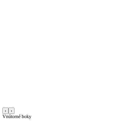
‹
›
Vnútorné boky