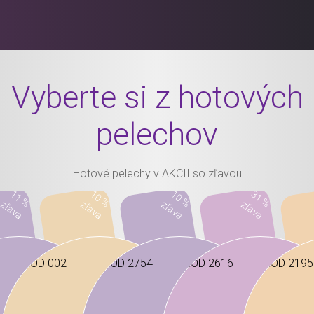
Vyberte si z hotových
pelechov
Hotové pelechy v AKCII so zľavou
11 %
10 %
10 %
31 %
zľava
zľava
zľava
zľava