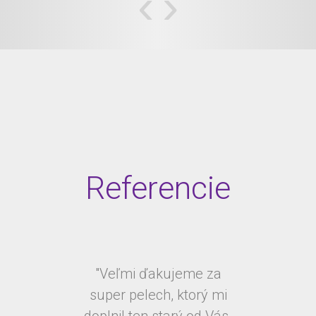
‹
›
Referencie
"Veľmi ďakujeme za
super pelech, ktorý mi
doplnil ten starý od Vás.