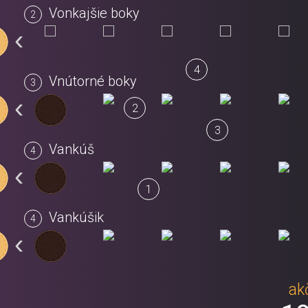
Vonkajšie boky
‹
4
Vnútorné boky
‹
2
3
Vankúš
‹
1
Vankúšik
‹
ak