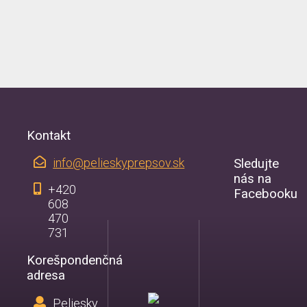
Kontakt
info@pelieskyprepsov.sk
Sledujte
nás na
+420
Facebooku
608
470
731
Korešpondenčná
adresa
Peliesky