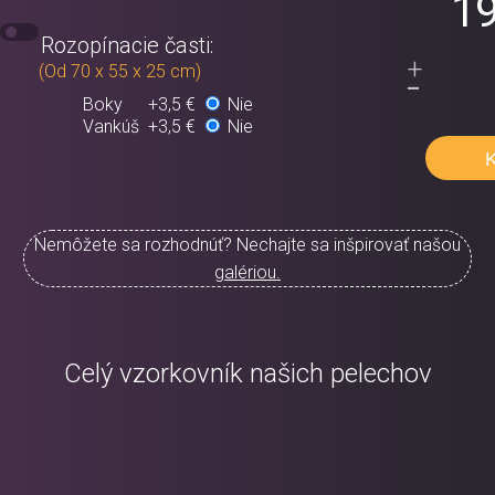
19
Rozopínacie časti:
+
-
(Od 70 x 55 x 25 cm)
Boky
+3,5 €
Nie
Vankúš
+3,5 €
Nie
Nemôžete sa rozhodnúť? Nechajte sa inšpirovať našou
galériou.
Celý vzorkovník našich pelechov