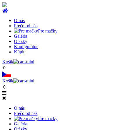
O nás
Prečo od nás
Pre mačky
Galéria
Otázky
Konfigurátor
Kúpiť
Košík
0
Košík
0
O nás
Prečo od nás
Pre mačky
Galéria
Otázky