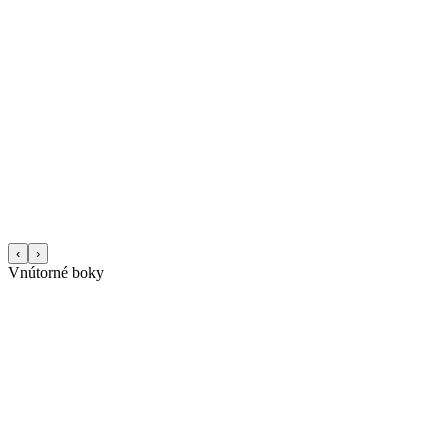
‹
›
Vnútorné boky