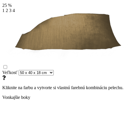
25
%
1
2
3
4
Veľkosť
Kliknite na farbu a vytvorte si vlastnú farebnú kombináciu pelechu.
Vonkajšie boky