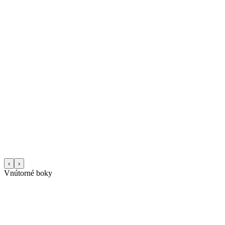
‹
›
Vnútorné boky