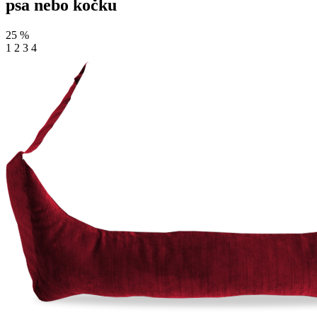
psa nebo kočku
25
%
1
2
3
4