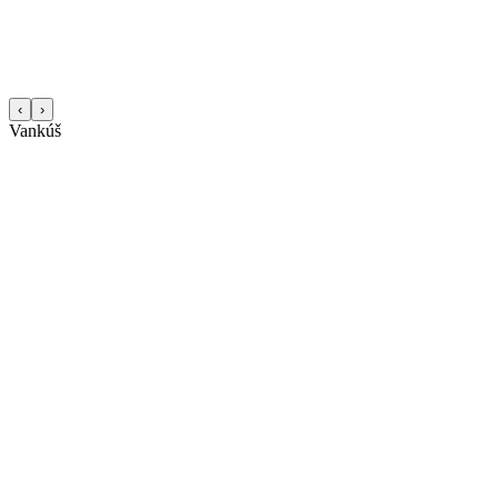
‹
›
Vankúš