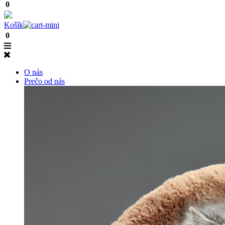
0
Košík
0
O nás
Prečo od nás