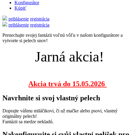
Konfigurátor
Kúpiť
prihlásenie
registrácia
prihlásenie
registrácia
Prenechajte svojej fantázii voľnú vôľu v našom konfigurátore a
vytvorte si pelech snov!
Jarná akcia!
Akcia trvá do 15.05.2026
Navrhnite si svoj vlastný pelech
Doprajte vášmu miláčikovi, či už mačke alebo psovi, vlastný
originálny pelech!
Fantázii sa medze nekladú.
Nakonfigurujte si svůj vlastní pelíšek pro