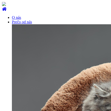
O nás
Prečo od nás