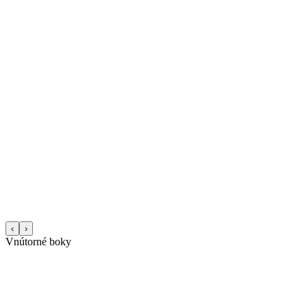
‹
›
Vnútorné boky