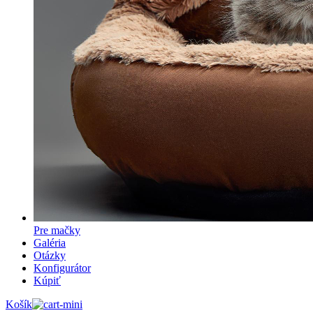
Pre mačky
Galéria
Otázky
Konfigurátor
Kúpiť
Košík