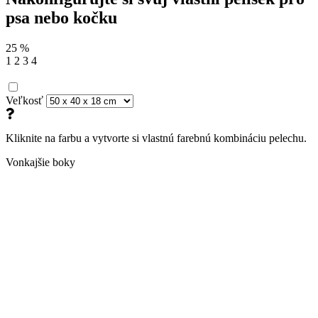
psa nebo kočku
25
%
1
2
3
4
Veľkosť
Kliknite na farbu a vytvorte si vlastnú farebnú kombináciu pelechu.
Vonkajšie boky