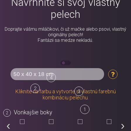
Navrhnite si svoj vlastný
pelech
Doprajte vášmu miláčikovi, či už mačke alebo psovi, vlastný
originálny pelech!
Fantázii sa medze nekladú.
4
2
Kliknite na farbu a vytvorte si vlastnú farebnú
3
kombináciu pelechu.
1
Vonkajšie boky
‹
›