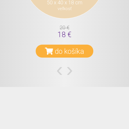
50 x 40 x 18 cm
veľkosť
20 €
18 €
do košíka
‹
›