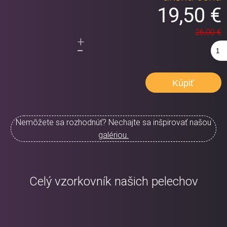
19,50 €
26,00 €
+
-
Nemôžete sa rozhodnúť? Nechajte sa inšpirovať našou
galériou.
Celý vzorkovník našich pelechov