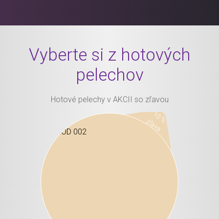
Vyberte si z hotových
pelechov
Hotové pelechy v AKCII so zľavou
10 %
zľava