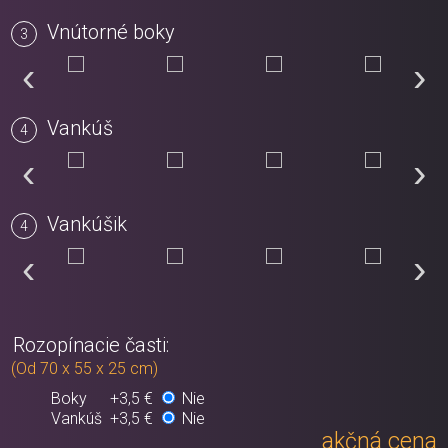
Vnútorné boky
‹
›
Vankúš
‹
›
Vankúšik
‹
›
Rozopínacie časti:
(Od 70 x 55 x 25 cm)
Boky
+3,5 €
Nie
Vankúš
+3,5 €
Nie
akčná cena